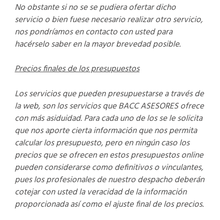
No obstante si no se se pudiera ofertar dicho
servicio o bien fuese necesario realizar otro servicio,
nos pondr
í
amos en contacto con usted para
hac
é
rselo saber en la mayor brevedad posible.
Precios finales de los presupuestos
Los servicios
que pueden presupuestarse a trav
é
s de
la web, son los servicios que BACC ASESORES ofrece
con m
á
s asiduidad. Para cada uno de los se le solicita
que nos aporte cierta informaci
ó
n que nos permita
calcular los presupuesto, pero en ning
ú
n caso los
precios que se ofrecen en estos presupuestos online
pueden considerarse como definitivos o vinculantes,
pues los profesionales de nuestro despacho deber
á
n
cotejar con usted la veracidad de la informaci
ó
n
proporcionada as
í
como el ajuste final de los precios.