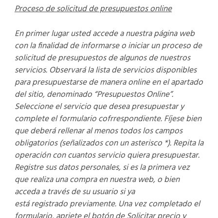
Proceso de solicitud de presupuestos online
En primer lugar usted accede a nuestra p
á
gina web
con la finalidad de informarse o iniciar un proceso de
solicitud de presupuestos de algunos de nuestros
servicios
.
Observar
á
la lista de servicios disponibles
para presupuestarse de manera online en el apartado
del sitio, denominado
“
Presupuestos Online
”
.
Seleccione el servicio que desea presupuestar y
complete el formulario cofrrespondiente. F
í
jese bien
que deber
á
rellenar al menos todos los campos
obligatorios (se
ñ
alizados con un asterisco *). Repita la
operaci
ó
n con cuantos servicio quiera presupuestar
.
Registre sus datos personales, si es la primera vez
que realiza una compra en nuestra web, o bien
acceda a trav
é
s de su usuario si ya
est
á
registrado
previamente.
Una vez completado el
formulario, apriete el bot
ó
n de Solicitar precio y