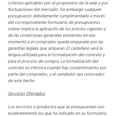
criterios aplicables por el propietario de la web y por
fluctuaciones del mercado. Sin embargo cualquier
presupuesto debidamente cumplimentado a trav
é
s
del correspondiente formulario de presupuestos
online implica la aplicaci
ó
n de los precios vigentes y
de las condiciones generales existentes en ese
momento y el comprador queda amparado por las
garant
í
as legales que amparan. El castellano ser
á
la
lengua utilizada para la formalizaci
ó
n del contrato y
para el proceso de compra.
La formalizaci
ó
n del
contrato es efectiva cuando hay consentimiento por
parte del comprador, y el vendedor sea conocedor
de este hecho.
Servicios
Ofertados
Los servicios
o productos que se presupuestan son
evidentemente los que ha indicado en su formulario.