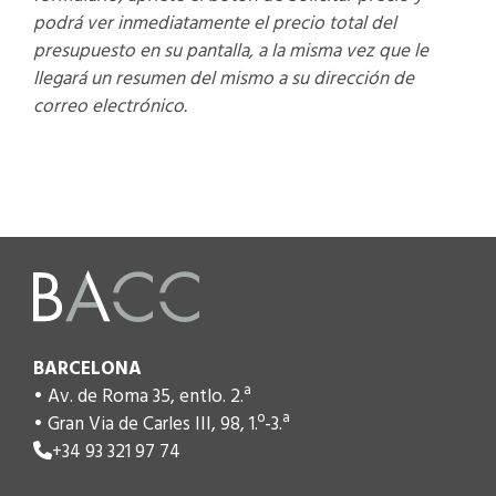
podr
á
ver inmediatamente el precio total del
presupuesto en su pantalla, a la misma vez que le
llegar
á
un resumen del mismo a su direcci
ó
n de
correo electr
ó
nico.
BARCELONA
• Av. de Roma 35, entlo. 2.ª
• Gran Via de Carles III, 98, 1.º-3.ª
+34 93 321 97 74