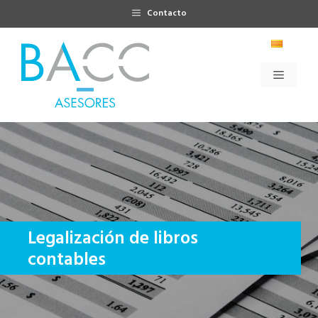
Saltar
Contacto
al
contenido
Menú
Legalización de libros
contables